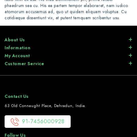
phaedrum sea cu. His ea partem tempor elaboraret, nam iudico
atomorum accusamus ad, quo ut quidam aliquam voluptua. Cu
cotidieque dissentiunt vix, at putent tamquam scribentur usu.
About Us
Information
My Account
Customer Service
Contact Us
63 Old Connaught Place, Dehradun, India.
91-7456000928
Follow Us