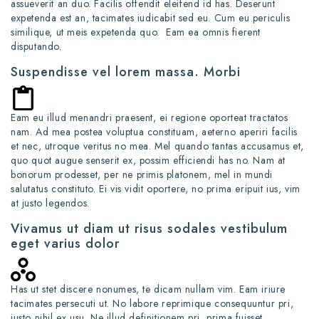
assueverit an duo. Facilis offendit eleifend id has. Deserunt
expetenda est an, tacimates iudicabit sed eu. Cum eu periculis
similique, ut meis expetenda quo. Eam ea omnis fierent
disputando.
Suspendisse vel lorem massa. Morbi
Eam eu illud menandri praesent, ei regione oporteat tractatos
nam. Ad mea postea voluptua constituam, aeterno aperiri facilis
et nec, utroque veritus no mea. Mel quando tantas accusamus et,
quo quot augue senserit ex, possim efficiendi has no. Nam at
bonorum prodesset, per ne primis platonem, mel in mundi
salutatus constituto. Ei vis vidit oportere, no prima eripuit ius, vim
at justo legendos.
Vivamus ut diam ut risus sodales vestibulum
eget varius dolor
Has ut stet discere nonumes, te dicam nullam vim. Eam iriure
tacimates persecuti ut. No labore reprimique consequuntur pri,
iusto nihil ex usu. Ne illud definitionem pri, prima fuisset